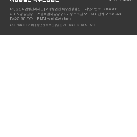
(재)원진직업병관리재단 | 여성농업인 특수건강검진
사업자번호 1328203348
대표자명 양길승
서울특별시 중랑구 사가정로 49길 53
대표전화 02-490-2379
FAX 02-490-2099
E-MAIL wonjin@wioeh.org
COPYRIGHT © 여성농업인 특수건강검진 ALL RIGHTS RESERVED.