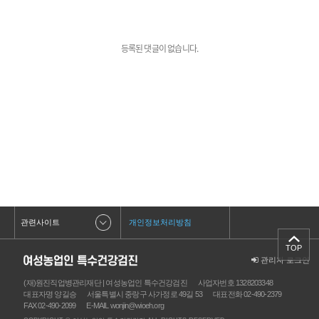
등록된 댓글이 없습니다.
관련사이트
개인정보처리방침
TOP
관리자 로그인
(재)원진직업병관리재단 | 여성농업인 특수건강검진
사업자번호 1328203348
대표자명 양길승
서울특별시 중랑구 사가정로 49길 53
대표전화 02-490-2379
FAX 02-490-2099
E-MAIL wonjin@wioeh.org