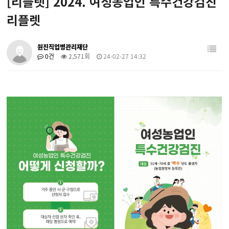
[리플렛] 2024. 여성농업인 특수건강검진
리플렛
원진직업병관리재단
0건
2,571회
24-02-27 14:32