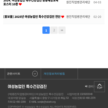
2024. 여성농업인 특수건강검진 공통예방교육
원진직업병관리재단
04-03
포스터 10종
[홍보물] 2025년 여성농업인 특수건강검진 전단
원진직업병관리재단
02-20
2
1
관련사이트
개인정보처리방침
관리자 로그인
TOP
(재)원진직업병관리재단 | 여성농업인 특수건강검진
사업자번호 1328203348
대표자명 양길승
서울특별시 중랑구 사가정로 49길 53
대표전화 02-490-2379
FAX 02-490-2099
E-MAIL wonjin@wioeh.org
COPYRIGHT © 여성농업인 특수건강검진 ALL RIGHTS RESERVED.