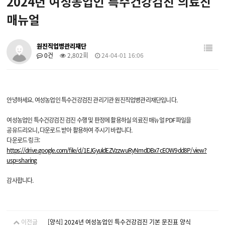
2024년 여성농업인 특수건강검진 의료진
매뉴얼
원진직업병관리재단
0건
2,802회
24-04-01 16:06
안녕하세요. 여성농업인 특수건강검진 관리기관 원진직업병관리재단입니다.
여성농업인 특수건강검진 검진 수행 및 판정에 활용하실 의료진 매뉴얼 PDF파일을
공유드리오니, 다운로드 받아 활용하여 주시기 바랍니다.
다운로드 링크:
https://drive.google.com/file/d/1EJGyuldEZVzzwuRyNmdDBx7cEOW9dd8P/view?
usp=sharing
감사합니다.
이전글
[양식] 2024년 여성농업인 특수건강검진 기본 문진표 양식