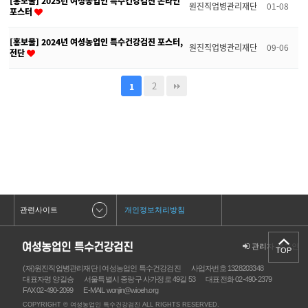
[홍보물] 2025년 여성농업인 특수건강검진 온라인
원진직업병관리재단
01-08
포스터
[홍보물] 2024년 여성농업인 특수건강검진 포스터,
원진직업병관리재단
09-06
전단
2
1
관련사이트
개인정보처리방침
관리자 로그인
TOP
(재)원진직업병관리재단 | 여성농업인 특수건강검진
사업자번호 1328203348
대표자명 양길승
서울특별시 중랑구 사가정로 49길 53
대표전화 02-490-2379
FAX 02-490-2099
E-MAIL wonjin@wioeh.org
COPYRIGHT © 여성농업인 특수건강검진 ALL RIGHTS RESERVED.